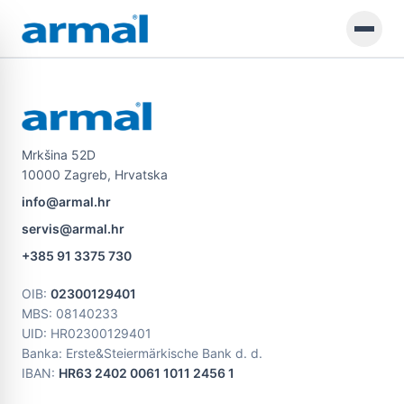
Preskoči na glavno vsebino
Mrkšina 52D
10000 Zagreb, Hrvatska
info@armal.hr
servis@armal.hr
+385 91 3375 730
OIB
:
02300129401
MBS
: 08140233
UID
: HR02300129401
Banka: Erste&Steiermärkische Bank d. d.
IBAN:
HR63 2402 0061 1011 2456 1