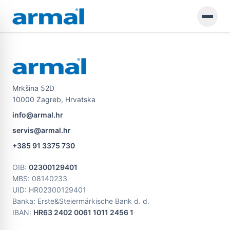
Preskoči na glavno vsebino
Mrkšina 52D
10000 Zagreb, Hrvatska
info@armal.hr
servis@armal.hr
+385 91 3375 730
OIB
:
02300129401
MBS
: 08140233
UID
: HR02300129401
Banka: Erste&Steiermärkische Bank d. d.
IBAN:
HR63 2402 0061 1011 2456 1