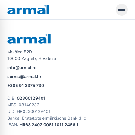
Preskoči na glavno vsebino
Mrkšina 52D
10000 Zagreb, Hrvatska
info@armal.hr
servis@armal.hr
+385 91 3375 730
OIB
:
02300129401
MBS
: 08140233
UID
: HR02300129401
Banka: Erste&Steiermärkische Bank d. d.
IBAN:
HR63 2402 0061 1011 2456 1