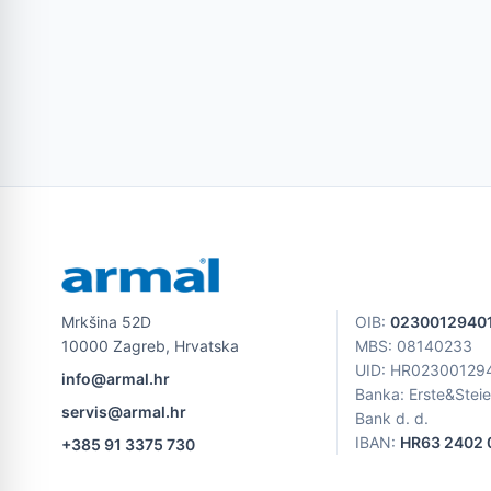
Mrkšina 52D
OIB
:
0230012940
10000 Zagreb, Hrvatska
MBS
: 08140233
UID
: HR02300129
info@armal.hr
Banka: Erste&Stei
servis@armal.hr
Bank d. d.
IBAN:
HR63 2402 0
+385 91 3375 730