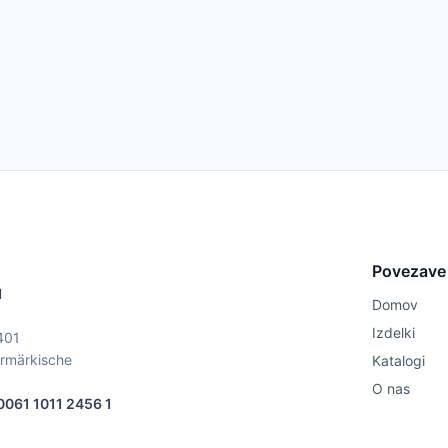
Povezave
1
Domov
Izdelki
401
ermärkische
Katalogi
O nas
061 1011 2456 1