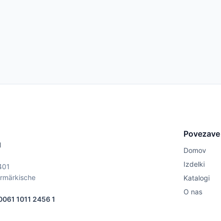
Povezave
1
Domov
Izdelki
401
ermärkische
Katalogi
O nas
061 1011 2456 1