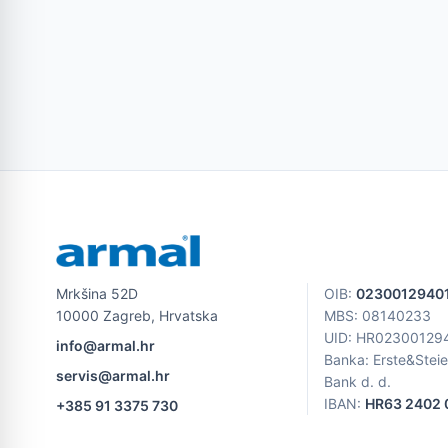
Mrkšina 52D
OIB
:
0230012940
10000 Zagreb, Hrvatska
MBS
: 08140233
UID
: HR02300129
info@armal.hr
Banka: Erste&Stei
servis@armal.hr
Bank d. d.
IBAN:
HR63 2402 0
+385 91 3375 730