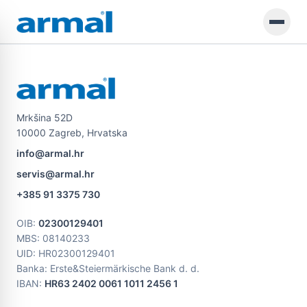
Preskoči na glavni sadržaj
Mrkšina 52D
10000 Zagreb, Hrvatska
info@armal.hr
servis@armal.hr
+385 91 3375 730
OIB
:
02300129401
MBS
: 08140233
UID
: HR02300129401
Banka: Erste&Steiermärkische Bank d. d.
IBAN:
HR63 2402 0061 1011 2456 1