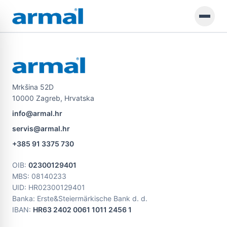
Preskoči na glavni sadržaj
Mrkšina 52D
10000 Zagreb, Hrvatska
info@armal.hr
servis@armal.hr
+385 91 3375 730
OIB
:
02300129401
MBS
: 08140233
UID
: HR02300129401
Banka: Erste&Steiermärkische Bank d. d.
IBAN:
HR63 2402 0061 1011 2456 1