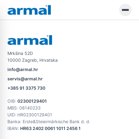
Preskoči na glavni sadržaj
Mrkšina 52D
10000 Zagreb, Hrvatska
info@armal.hr
servis@armal.hr
+385 91 3375 730
OIB
:
02300129401
MBS
: 08140233
UID
: HR02300129401
Banka: Erste&Steiermärkische Bank d. d.
IBAN:
HR63 2402 0061 1011 2456 1