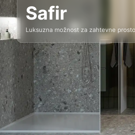
Safir
Luksuzna možnost za zahtevne prost