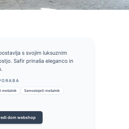
zpostavlja s svojim luksuznim
tjo. Safir prinaša eleganco in
m.
UPORABA
i mešalnik
Samostoječi mešalnik
redi dom webshop