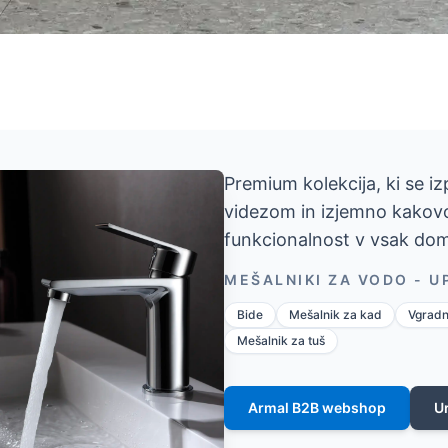
Premium kolekcija, ki se i
videzom in izjemno kakovos
funkcionalnost v vsak do
MEŠALNIKI ZA VODO - 
Bide
Mešalnik za kad
Vgradn
Mešalnik za tuš
Armal B2B webshop
U