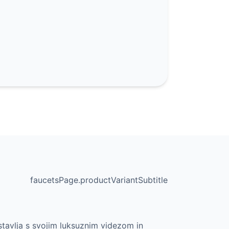
faucetsPage.productVariantSubtitle
stavlja s svojim luksuznim videzom in