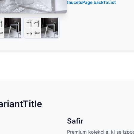
faucetsPage.backToList
riantTitle
Safir
Premium kolekcija, ki se izpo