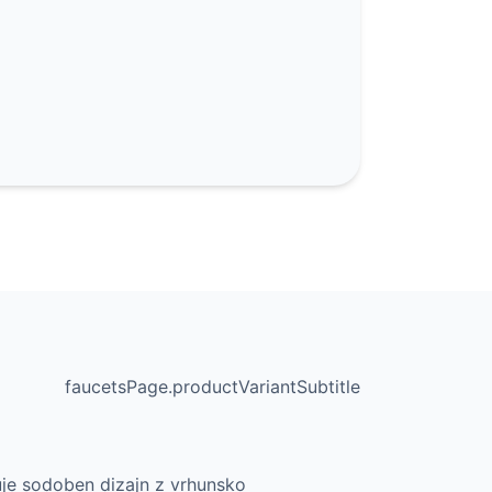
faucetsPage.productVariantSubtitle
uje sodoben dizajn z vrhunsko