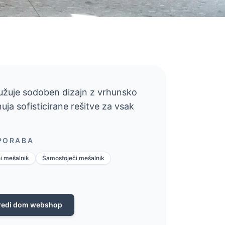
ružuje sodoben dizajn z vrhunsko
uja sofisticirane rešitve za vsak
UPORABA
i mešalnik
Samostoječi mešalnik
redi dom webshop