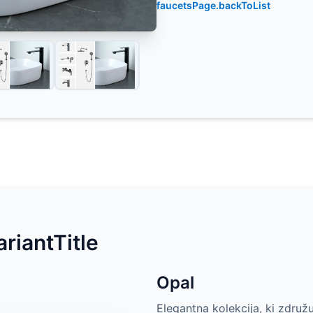
faucetsPage.backToList
riantTitle
Opal
Elegantna kolekcija, ki združ