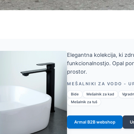
Elegantna kolekcija, ki zd
funkcionalnostjo. Opal pon
prostor.
MEŠALNIKI ZA VODO - 
Bide
Mešalnik za kad
Vgradn
Mešalnik za tuš
Armal B2B webshop
U