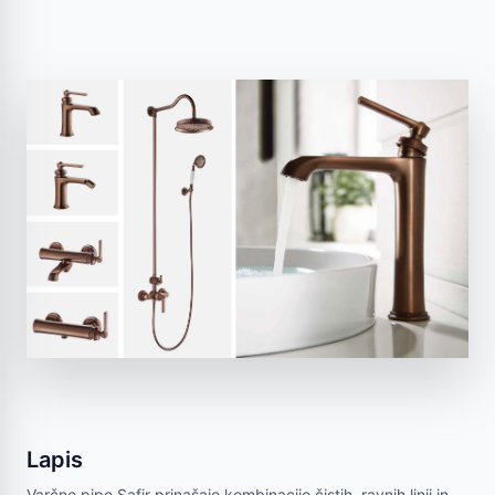
Lapis
Varčne pipe Safir prinašajo kombinacijo čistih, ravnih linij in