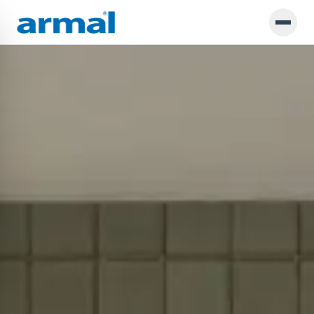
Preskoči na glavno vsebino