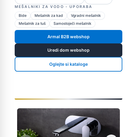
MEŠALNIKI ZA VODO - UPORABA
Bide
Mešalnik za kad
Vgradni mešalnik
Mešalnik za tuš
Samostoječi mešalnik
Armal B2B webshop
Uredi dom webshop
Oglejte si kataloge