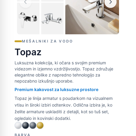
MEŠALNIKI ZA VODO
Topaz
Luksuzna kolekcija, ki očara s svojim premium
videzom in izjemno vzdržljivostjo. Topaz združuje
elegantne oblike z napredno tehnologijo za
nepozabno izkušnjo uporabe.
Premium kakovost za luksuzne prostore
Topaz je linija armatur s poudarkom na vizualnem
vtisu in široki izbiri odtenkov. Odlična izbira je, ko
želite armature uskladiti z detajli, kot so tuš set,
ogledalo in kovinski dodatki.
BARVA