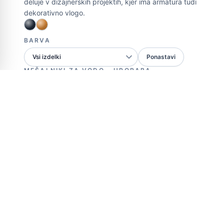
deluje v dizajnerskih projektih, kjer ima armatura tudi
dekorativno vlogo.
BARVA
Ponastavi
MEŠALNIKI ZA VODO - UPORABA
Bide
Mešalnik za kad
Samostoječi mešalnik
Mešalnik za tuš
Vgradni mešalnik za tuš
Armal B2B webshop
Uredi dom webshop
Oglejte si kataloge