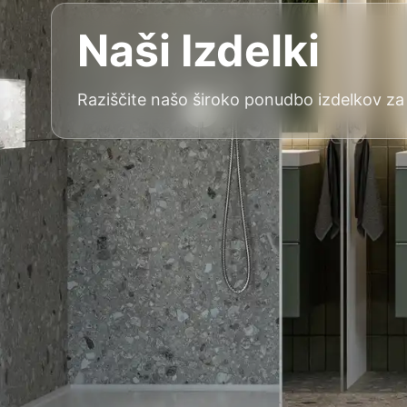
Naši Izdelki
Raziščite našo široko ponudbo izdelkov za