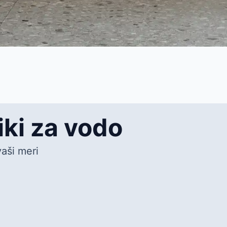
ki za vodo
vaši meri