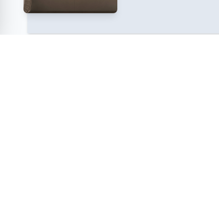
Mrkšina 52D
OIB
:
0230012940
10000 Zagreb, Hrvatska
MBS
: 08140233
UID
: HR02300129
info@armal.hr
Banka: Erste&Stei
servis@armal.hr
Bank d. d.
IBAN:
HR63 2402 0
+385 91 3375 730