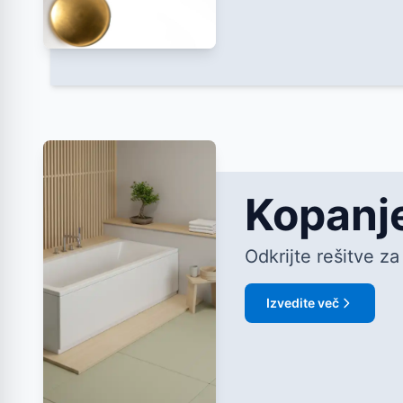
Kopanje
Odkrijte rešitve za
Izvedite več