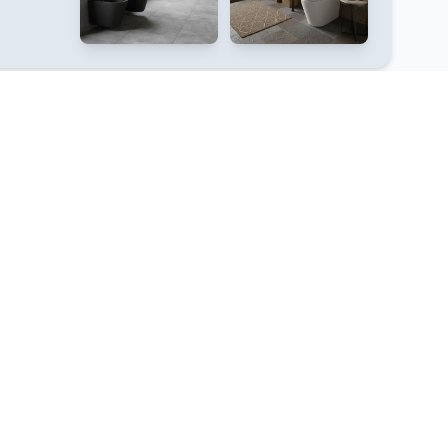
Usluge
Pravno
Servis
Politika zasebnosti
Armal B2B webshop
Pogoji uporabe
Uredi dom webshop
Politika piškotkov
Blog