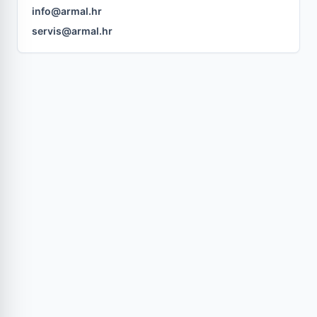
info@armal.hr
servis@armal.hr