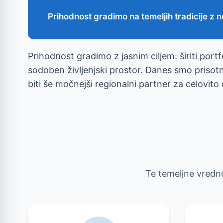
Prihodnost gradimo na temeljih tradicije z 
Prihodnost gradimo z jasnim ciljem: širiti portfe
sodoben življenjski prostor. Danes smo prisotn
biti še močnejši regionalni partner za celovito
Te temeljne vredno