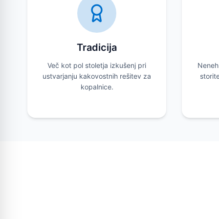
Tradicija
Več kot pol stoletja izkušenj pri
Nenehn
ustvarjanju kakovostnih rešitev za
storit
kopalnice.