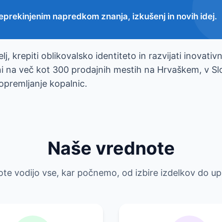
neprekinjenim napredkom znanja, izkušenj in novih idej.
lj, krepiti oblikovalsko identiteto in razvijati inovati
i na več kot 300 prodajnih mestih na Hrvaškem, v Slove
 opremljanje kopalnic.
Naše vrednote
te vodijo vse, kar počnemo, od izbire izdelkov do up