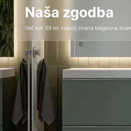
Naša zgodba
Več kot 59 let najbolj znana blagovna zna