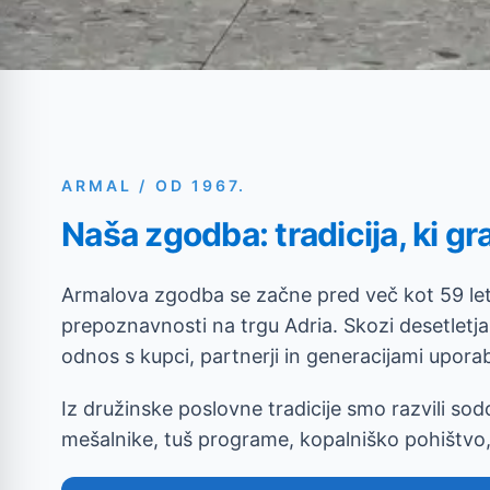
ARMAL / OD 1967.
Naša zgodba: tradicija, ki g
Armalova zgodba se začne pred več kot 59 leti
prepoznavnosti na trgu Adria. Skozi desetletja
odnos s kupci, partnerji in generacijami uporab
Iz družinske poslovne tradicije smo razvili s
mešalnike, tuš programe, kopalniško pohištvo,