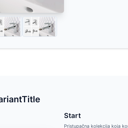
riantTitle
Start
Pristupačna kolekcija koja k