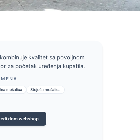
 kombinuje kvalitet sa povoljnom
bor za početak uređenja kupatila.
RIMENA
na mešalica
Stojeća mešalica
redi dom webshop