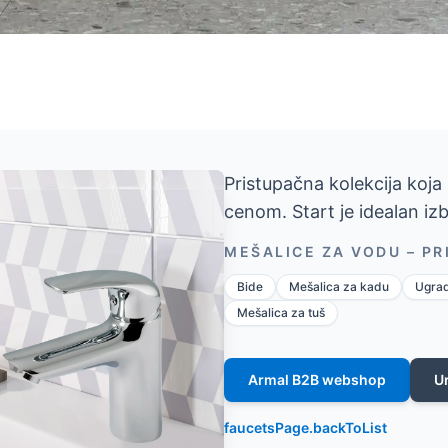
Pristupačna kolekcija koja
cenom. Start je idealan iz
MEŠALICE ZA VODU – P
Bide
Mešalica za kadu
Ugrad
Mešalica za tuš
Armal B2B webshop
U
faucetsPage.backToList