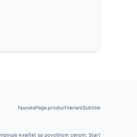
faucetsPage.productVariantSubtitle
ombinuje kvalitet sa povoljnom cenom. Start