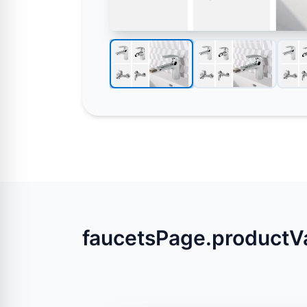
faucetsPage.productVa