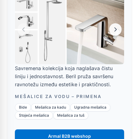
Savremena kolekcija koja naglašava čistu
liniju i jednostavnost. Beril pruža savršenu
ravnotežu između estetike i praktičnosti.
MEŠALICE ZA VODU – PRIMENA
Bide
Mešalica za kadu
Ugradna mešalica
Stojeća mešalica
Mešalica za tuš
Armal B2B webshop