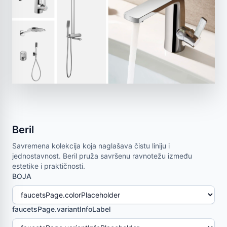
Beril
Savremena kolekcija koja naglašava čistu liniju i
jednostavnost. Beril pruža savršenu ravnotežu između
estetike i praktičnosti.
BOJA
faucetsPage.variantInfoLabel