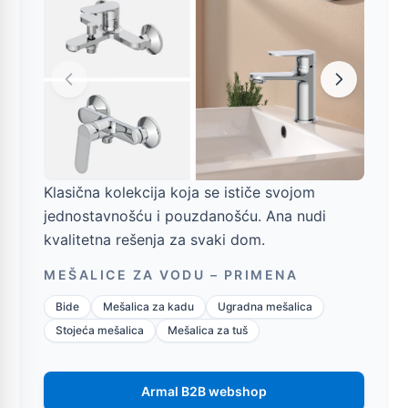
Klasična kolekcija koja se ističe svojom
jednostavnošću i pouzdanošću. Ana nudi
kvalitetna rešenja za svaki dom.
MEŠALICE ZA VODU – PRIMENA
Bide
Mešalica za kadu
Ugradna mešalica
Stojeća mešalica
Mešalica za tuš
Armal B2B webshop