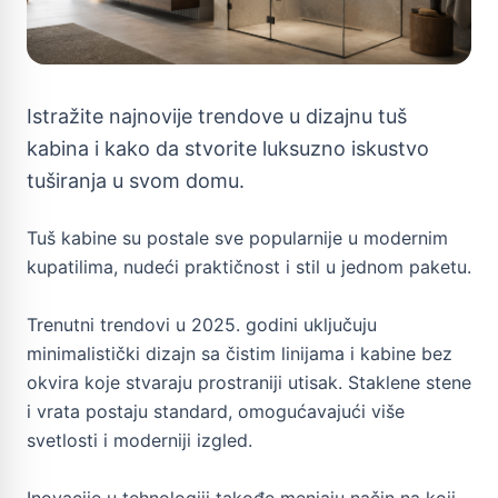
Istražite najnovije trendove u dizajnu tuš
kabina i kako da stvorite luksuzno iskustvo
tuširanja u svom domu.
Tuš kabine su postale sve popularnije u modernim
kupatilima, nudeći praktičnost i stil u jednom paketu.
Trenutni trendovi u 2025. godini uključuju
minimalistički dizajn sa čistim linijama i kabine bez
okvira koje stvaraju prostraniji utisak. Staklene stene
i vrata postaju standard, omogućavajući više
svetlosti i moderniji izgled.
Inovacije u tehnologiji takođe menjaju način na koji