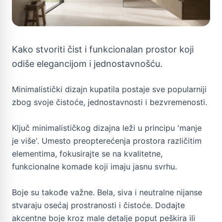
Kako stvoriti čist i funkcionalan prostor koji
odiše elegancijom i jednostavnošću.
Minimalistički dizajn kupatila postaje sve popularniji
zbog svoje čistoće, jednostavnosti i bezvremenosti.
Ključ minimalističkog dizajna leži u principu 'manje
je više'. Umesto preopterećenja prostora različitim
elementima, fokusirajte se na kvalitetne,
funkcionalne komade koji imaju jasnu svrhu.
Boje su takođe važne. Bela, siva i neutralne nijanse
stvaraju osećaj prostranosti i čistoće. Dodajte
akcentne boje kroz male detalje poput peškira ili