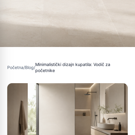
Minimalistički dizajn kupatila: Vodič za
Početna
/
Blog
/
početnike