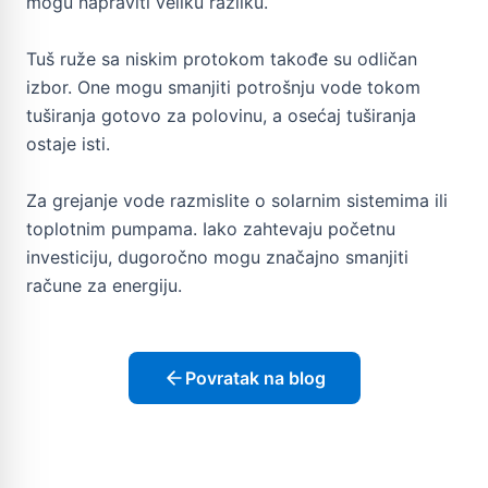
mogu napraviti veliku razliku.
Tuš ruže sa niskim protokom takođe su odličan
izbor. One mogu smanjiti potrošnju vode tokom
tuširanja gotovo za polovinu, a osećaj tuširanja
ostaje isti.
Za grejanje vode razmislite o solarnim sistemima ili
toplotnim pumpama. Iako zahtevaju početnu
investiciju, dugoročno mogu značajno smanjiti
račune za energiju.
Povratak na blog