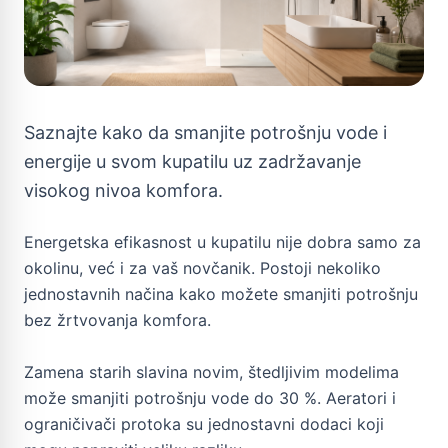
Saznajte kako da smanjite potrošnju vode i
energije u svom kupatilu uz zadržavanje
visokog nivoa komfora.
Energetska efikasnost u kupatilu nije dobra samo za
okolinu, već i za vaš novčanik. Postoji nekoliko
jednostavnih načina kako možete smanjiti potrošnju
bez žrtvovanja komfora.
Zamena starih slavina novim, štedljivim modelima
može smanjiti potrošnju vode do 30 %. Aeratori i
ograničivači protoka su jednostavni dodaci koji