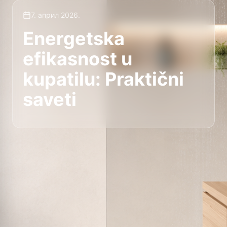
7. април 2026.
Energetska
efikasnost u
kupatilu: Praktični
saveti