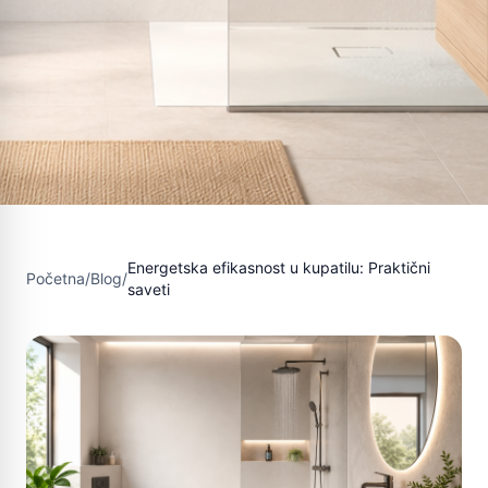
Energetska efikasnost u kupatilu: Praktični
Početna
/
Blog
/
saveti