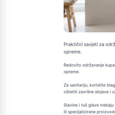
Praktični savjeti za od
opreme.
Redovito održavanje kupao
opreme.
Za sanitariju, koristite bl
oštetiti završne slojeve i 
Slavine i tuš glave trebaju
ili specijalizirane proizv