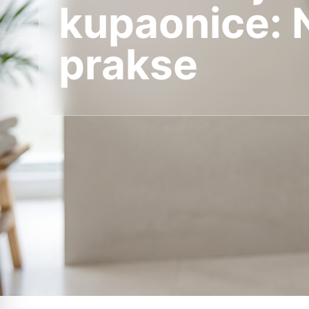
kupaonice: 
prakse