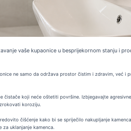
ržavanje vaše kupaonice u besprijekornom stanju i prod
nice ne samo da održava prostor čistim i zdravim, već i pr
age čistače koji neće oštetiti površine. Izbjegavajte agresiv
uzrokovati koroziju.
 redovito čišćenje kako bi se spriječilo nakupljanje kamenca
ode za uklanjanje kamenca.