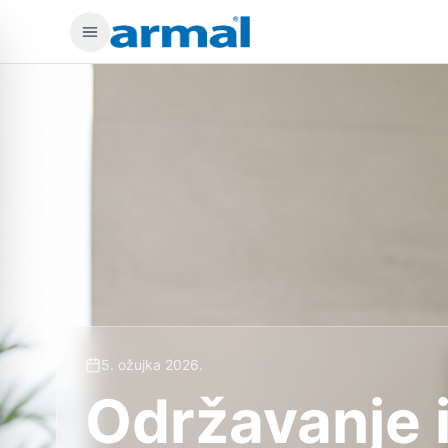
Preskoči na glavni sadržaj
5. ožujka 2026.
Održavanje i