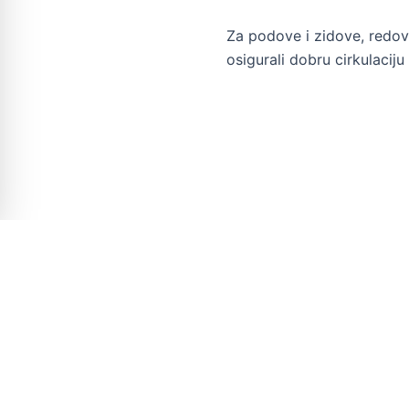
Za podove i zidove, redovit
osigurali dobru cirkulaciju
Mrkšina 52D
OIB
:
0230012940