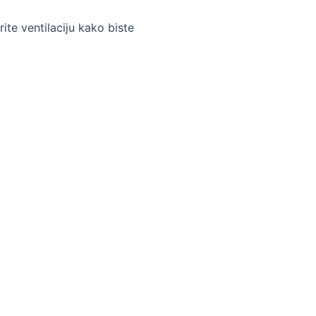
rite ventilaciju kako biste
Usluge
Pravno
Servis
Politika privatnosti