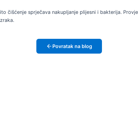
o čišćenje sprječava nakupljanje plijesni i bakterija. Provje
 zraka.
Povratak na blog
Linkovi
1
Početna