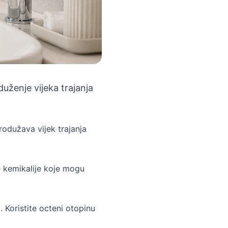
uženje vijeka trajanja
odužava vijek trajanja
ne kemikalije koje mogu
. Koristite octeni otopinu